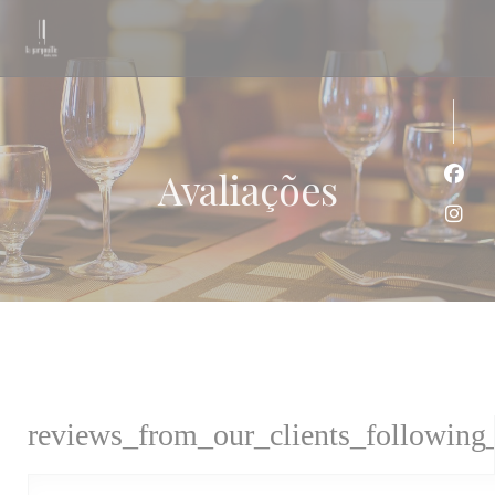
Painel de Gerenciamento de Cookies
Avaliações
Face
Inst
reviews_from_our_clients_following