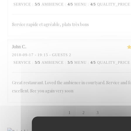
SERVICE
:
5
/5
AMBIENCE
:
4
/5
MENU
:
4
/5
QUALITY_PRICE
Service rapide et agréable, plats très bons
John
C
2018-09-17
- 19:15 - GUESTS 2
SERVICE
:
5
/5
AMBIENCE
:
5
/5
MENU
:
4
/5
QUALITY_PRICE
Great restaurant. Loved the ambience in courtyard. Service and 
excellent. See you again very soon
1
2
3