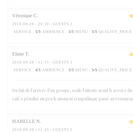
Véronique
C
2018-09-28
- 20:30 - GUESTS 2
SERVICE
:
5
/5
AMBIENCE
:
5
/5
MENU
:
5
/5
QUALITY_PRICE
Eliane
T
2018-09-28
- 12:15 - GUESTS 3
SERVICE
:
4
/5
AMBIENCE
:
5
/5
MENU
:
5
/5
QUALITY_PRICE
Du fait de l'arrivée d'un groupe, seule l'attente avant le service du
café a pénalisé un peu le moment sympathique passé au restaura
ISABELLE
N
2018-09-20
- 12:45 - GUESTS 2