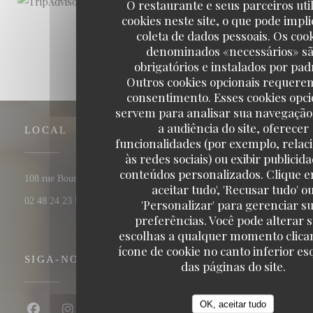
O restaurante e seus parceiros uti
cookies neste site, o que pode impli
coleta de dados pessoais. Os coo
denominados «necessários» s
obrigatórios e instalados por pad
Outros cookies opcionais requere
consentimento. Esses cookies opci
servem para analisar sua navegação
a audiência do site, oferecer
LOCAL
funcionalidades (por exemplo, relac
às redes sociais) ou exibir publicid
conteúdos personalizados. Clique e
((abre numa nov
108 rue Bourbonnoux - vieux bourges 18000 BOURGES
aceitar tudo', 'Recusar tudo' o
02 48 24 23 59
'Personalizar' para gerenciar s
preferências. Você pode alterar 
escolhas a qualquer momento clica
ícone de cookie no canto inferior e
SIGA-NOS
das páginas do site.
OK, aceitar tudo