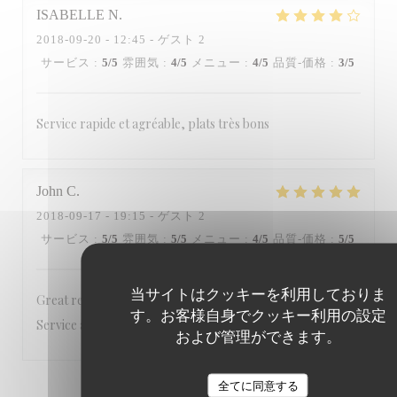
ISABELLE
N
2018-09-20
- 12:45 - ゲスト 2
サービス
:
5
/5
雰囲気
:
4
/5
メニュー
:
4
/5
品質-価格
:
3
/5
Service rapide et agréable, plats très bons
John
C
2018-09-17
- 19:15 - ゲスト 2
サービス
:
5
/5
雰囲気
:
5
/5
メニュー
:
4
/5
品質-価格
:
5
/5
当サイトはクッキーを利用しておりま
Great restaurant. Loved the ambience in courtyard.
す。お客様自身でクッキー利用の設定
Service and food were excellent. See you again very soon
および管理ができます。
全てに同意する
1
2
3