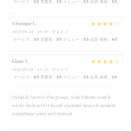
サービス
:
5
/5
雰囲気
:
5
/5
メニュー
:
5
/5
品質-価格
:
5
/5
Véronique
C
2018-09-28
- 20:30 - ゲスト 2
サービス
:
5
/5
雰囲気
:
5
/5
メニュー
:
5
/5
品質-価格
:
4
/5
Eliane
T
2018-09-28
- 12:15 - ゲスト 3
サービス
:
4
/5
雰囲気
:
5
/5
メニュー
:
5
/5
品質-価格
:
5
/5
Du fait de l'arrivée d'un groupe, seule l'attente avant le
service du dessert et du café a pénalisé un peu le moment
sympathique passé au restaurant