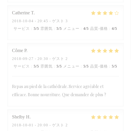
Catherine
T
2018-10-04
- 20:45 - ゲスト 3
サービス
:
5
/5
雰囲気
:
5
/5
メニュー
:
4
/5
品質-価格
:
4
/5
Côme
P
2018-09-27
- 20:30 - ゲスト 2
サービス
:
5
/5
雰囲気
:
5
/5
メニュー
:
5
/5
品質-価格
:
5
/5
Repas au pied de la cathédrale. Service agréable et
efficace. Bonne nourriture. Que demander de plus ?
Shelby
H
2018-10-01
- 20:00 - ゲスト 2