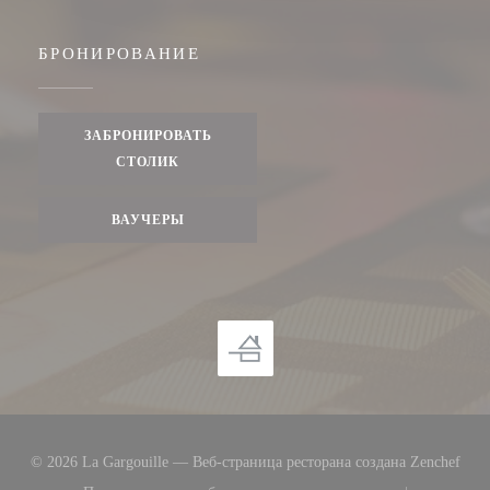
БРОНИРОВАНИЕ
ЗАБРОНИРОВАТЬ
СТОЛИК
ВАУЧЕРЫ
((от
© 2026 La Gargouille — Веб-страница ресторана создана
Zenchef