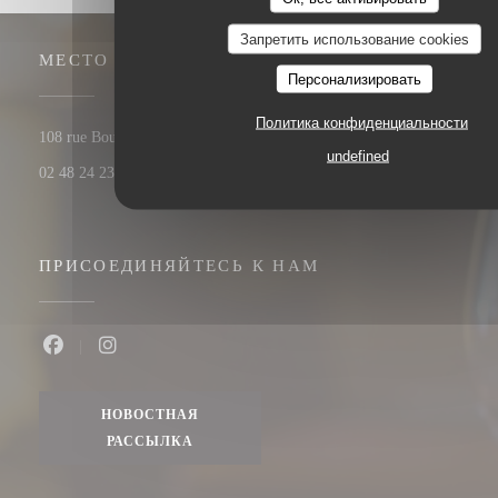
Запретить использование cookies
МЕСТО
Персонализировать
Политика конфиденциальности
((открывается 
108 rue Bourbonnoux - vieux bourges 18000 BOURGES
undefined
02 48 24 23 59
ПРИСОЕДИНЯЙТЕСЬ К НАМ
Facebook ((открывается в новом окне))
Instagram ((открывается в новом окне))
НОВОСТНАЯ
РАССЫЛКА