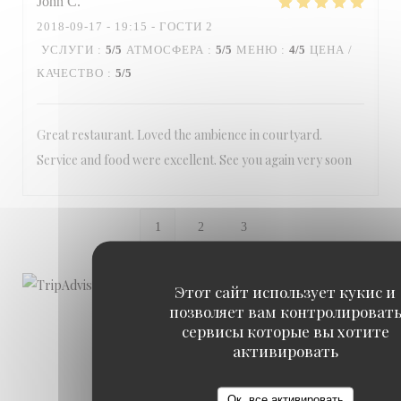
John
C
2018-09-17
- 19:15 - ГОСТИ 2
УСЛУГИ
:
5
/5
АТМОСФЕРА
:
5
/5
МЕНЮ
:
4
/5
ЦЕНА /
КАЧЕСТВО
:
5
/5
Great restaurant. Loved the ambience in courtyard.
Service and food were excellent. See you again very soon
1
2
3
Этот сайт использует кукис и
позволяет вам контролироват
сервисы которые вы хотите
активировать
Ок, все активировать