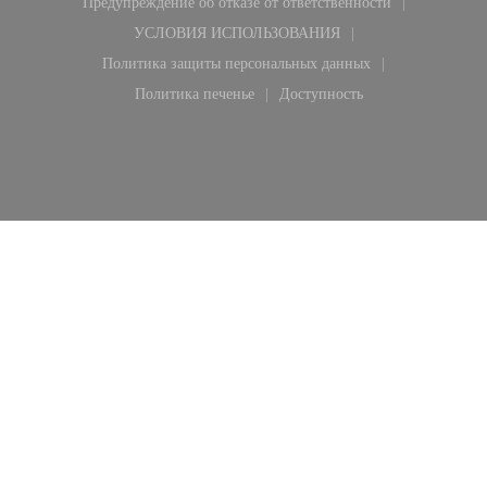
Предупреждение об отказе от ответственности
((открывается в новом окне))
УСЛОВИЯ ИСПОЛЬЗОВАНИЯ
((открывается в новом окне))
Политика защиты персональных данных
((открывается в новом окне))
Политика печенье
Доступность
((открывается в новом окне))
((открывается в новом ок