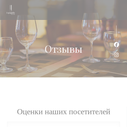
Панель управления cookies
Отзывы
Face
Inst
Оценки наших посетителей