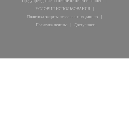
Предупреждение об отказе от ответственности
((открывается в новом окне))
УСЛОВИЯ ИСПОЛЬЗОВАНИЯ
((открывается в новом окне))
Политика защиты персональных данных
((открывается в новом окне))
Политика печенье
Доступность
((открывается в новом окне))
((открывается в новом ок