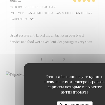
John
C
2018-09-17
- 19:15 - ГОСТИ 2
УСЛУГИ
:
5
/5
АТМОСФЕРА
:
5
/5
МЕНЮ
:
4
/5
ЦЕНА /
КАЧЕСТВО
:
5
/5
Great restaurant. Loved the ambience in courtyard.
Service and food were excellent. See you again very soon
1
2
3
Этот сайт использует кукис и
позволяет вам контролироват
сервисы которые вы хотите
активировать
Ок, все активировать