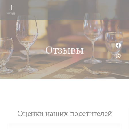
Панель управления cookies
Отзывы
Face
Inst
Оценки наших посетителей