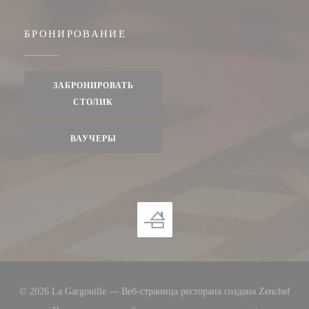
БРОНИРОВАНИЕ
ЗАБРОНИРОВАТЬ
СТОЛИК
ВАУЧЕРЫ
((от
© 2026 La Gargouille — Веб-страница ресторана создана
Zenchef