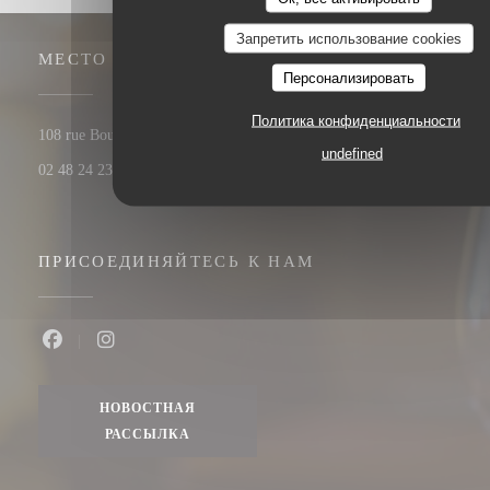
Запретить использование cookies
МЕСТО
Персонализировать
Политика конфиденциальности
((открывается 
108 rue Bourbonnoux - vieux bourges 18000 BOURGES
undefined
02 48 24 23 59
ПРИСОЕДИНЯЙТЕСЬ К НАМ
Facebook ((открывается в новом окне))
Instagram ((открывается в новом окне))
НОВОСТНАЯ
РАССЫЛКА