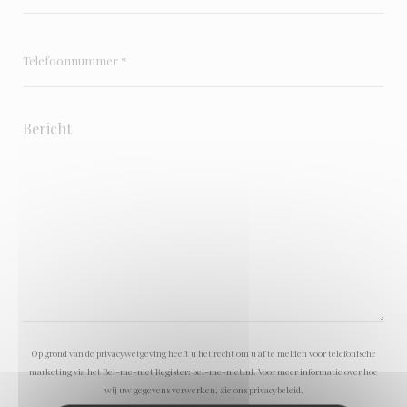
Op grond van de privacywetgeving heeft u het recht om u af te melden voor telefonische
marketing via het Bel-me-niet Register:
bel-me-niet.nl
. Voor meer informatie over hoe
wij uw gegevens verwerken, zie ons
privacybeleid
.