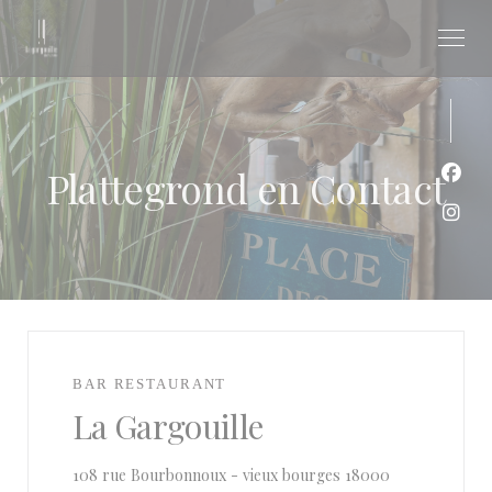
Cookies beheer paneel
Plattegrond en Contact
Face
Inst
BAR RESTAURANT
La Gargouille
108 rue Bourbonnoux - vieux bourges 18000