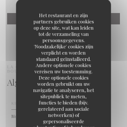
Het restaurant en zijn
partners gebruiken cookies
op deze site, wat kan leiden
tot de verzameling van
persoonsgegevens.
'Noodzakelijke' cookies zijn
verplicht en worden
standaard geïnstalleerd.
Andere optionele cookies
LA GARGOUILLE
BAR RESTAURANT
vereisen uw toestemming.
BOURGES
Deze optionele cookies
Algemene informatie
worden gebruikt om uw
navigatie te analyseren, het
sitepubliek te meten,
functies te bieden (bijv.
KEUKEN
gerelateerd aan sociale
netwerken) of
Moderne Franse keuken, Fijne keuken
gepersonaliseerde