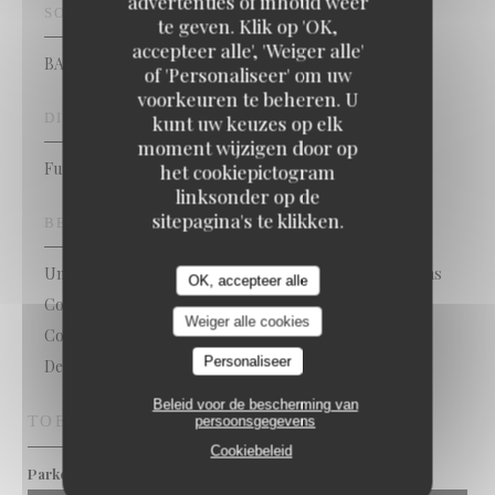
advertenties of inhoud weer
SOORT BEDRIJF
te geven. Klik op 'OK,
accepteer alle', 'Weiger alle'
BAR RESTAURANT
of 'Personaliseer' om uw
voorkeuren te beheren. U
DIENSTEN
kunt uw keuzes op elk
moment wijzigen door op
Functie kamer te huren, Terras & tuin
het cookiepictogram
linksonder op de
sitepagina's te klikken.
BETAALMETHODEN
Union Pay, Apple Pay, Restaurant Ticket, Paiement Sans
OK, accepteer alle
ContactPaiement Sans Contact, restaurant van Titres,
Weiger alle cookies
Contant geld, Vakantiecheques, American Express,
Personaliseer
Debetkaart
Beleid voor de bescherming van
TOEGANG
persoonsgegevens
Cookiebeleid
a proximité
Parkeren