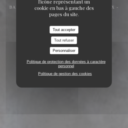
l'icône représentant un
cookie en bas à gauche des
BAR RESTAURANT
108 RUE BOURBONNOUX -
VIEUX BOURGES 18000 BOURGES
pages du site.
Tout accepter
Tout refuser
Personnaliser
Politique de protection des données à caractère
personnel
Politique de gestion des cookies