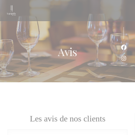
Personnalisation de vos choix en matière de cookies
Avis
Face
Inst
Les avis de nos clients