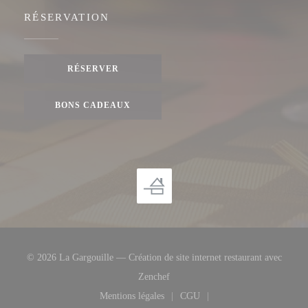
RÉSERVATION
RÉSERVER
BONS CADEAUX
© 2026 La Gargouille — Création de site internet restaurant avec
((ouvre une nouvelle fenêtre))
Zenchef
Mentions légales
CGU
((ouvre une nouvelle fenêtre))
((ouvre une nouvelle fenêtre