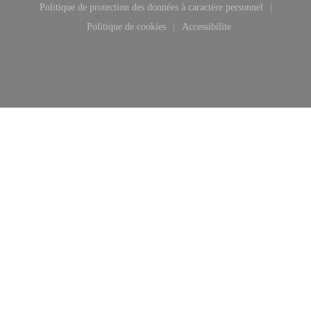
Politique de protection des données à caractère personnel
((ouvre une nouvelle fenêtre))
Politique de cookies
Accessibilite
((ouvre une nouvelle fenêtre))
((ouvre une nouvelle fenêt