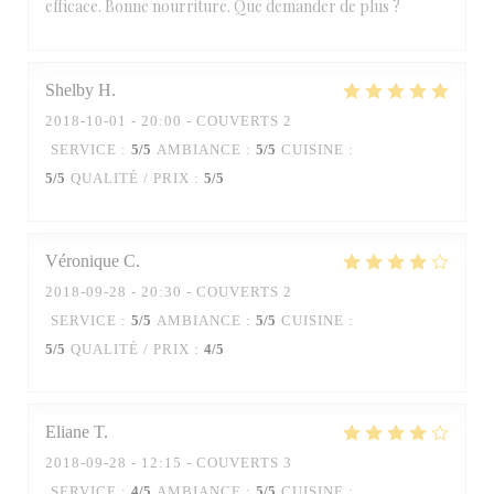
efficace. Bonne nourriture. Que demander de plus ?
Shelby
H
2018-10-01
- 20:00 - COUVERTS 2
SERVICE
:
5
/5
AMBIANCE
:
5
/5
CUISINE
:
5
/5
QUALITÉ / PRIX
:
5
/5
Véronique
C
2018-09-28
- 20:30 - COUVERTS 2
SERVICE
:
5
/5
AMBIANCE
:
5
/5
CUISINE
:
5
/5
QUALITÉ / PRIX
:
4
/5
Eliane
T
2018-09-28
- 12:15 - COUVERTS 3
SERVICE
:
4
/5
AMBIANCE
:
5
/5
CUISINE
: