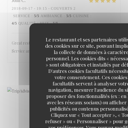
John
C
2018-09-17
- 19:15 - COUVERTS 2
SERVICE
:
5
/5
AMBIANCE
:
5
/5
CUISINE
:
4
/5
QUALITÉ / PRIX
:
5
/5
Le restaurant et ses partenaires utili
Great restaurant. Loved the ambience in courtyard.
des cookies sur ce site, pouvant impl
Service and food were excellent. See you again very soon
la collecte de données à caractèr
personnel. Les cookies dits « nécessa
» sont obligatoires et installés par dé
D'autres cookies facultatifs nécessit
1
2
3
votre consentement. Ces cookies
facultatifs servent à analyser votr
navigation, mesurer l'audience du si
proposer des fonctionnalités (ex : en 
avec les réseaux sociaux) ou afficher
publicités ou contenus personnalisé
Cliquez sur « Tout accepter », « To
refuser » ou « Personnaliser » pour 
vos préférences. Vous pouvez modif