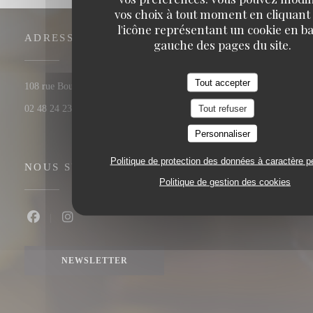
vos choix à tout moment en cliquant
l'icône représentant un cookie en ba
ADRESSE
gauche des pages du site.
Tout accepter
((ouvre une nou
108 rue Bourbonnoux - vieux bourges 18000 BOURGES
Tout refuser
02 48 24 23 59
Personnaliser
Politique de protection des données à caractère p
NOUS SUIVRE
Politique de gestion des cookies
Facebook ((ouvre une nouvelle fenêtre))
Instagram ((ouvre une nouvelle fenêtre))
NEWSLETTER